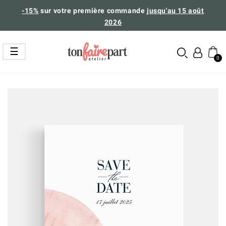
-15%
sur votre première commande
jusqu'au 15 août
2026
Basculer
☰
la
navigation