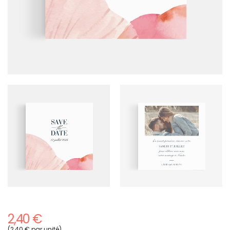
2,40 €
(2,40 € par unité)