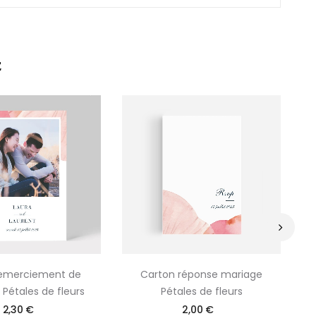
E
›
remerciement de
Carton réponse mariage
Ma
Pétales de fleurs
Pétales de fleurs
2,30 €
2,00 €