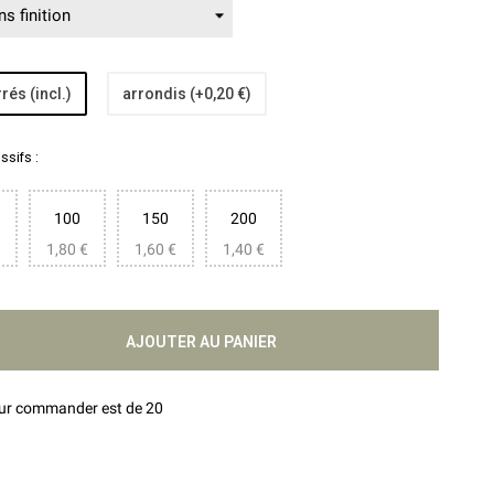
rés (incl.)
arrondis (+0,20 €)
sifs :
100
150
200
1,80 €
1,60 €
1,40 €
AJOUTER AU PANIER
our commander est de 20