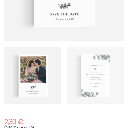
2,30 €
(2,30 € par unité)