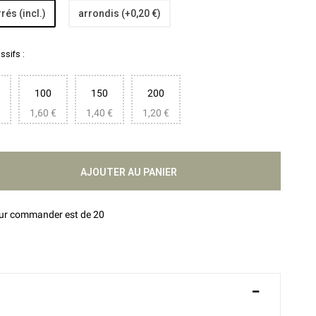
rés (incl.)
arrondis (+0,20 €)
sifs :
100
150
200
1,60 €
1,40 €
1,20 €
AJOUTER AU PANIER
our commander est de 20