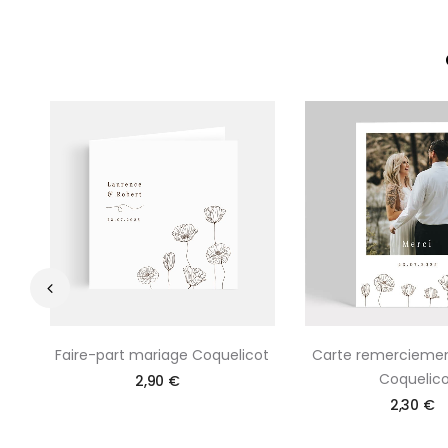
‹
Faire-part mariage Coquelicot
Carte remercieme
Coquelico
2,90 €
2,30 €