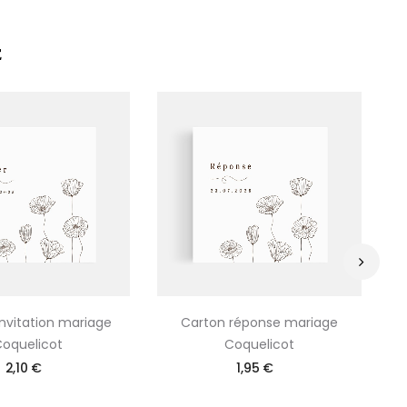
E
›
invitation mariage
Carton réponse mariage
oquelicot
Coquelicot
2,10 €
1,95 €