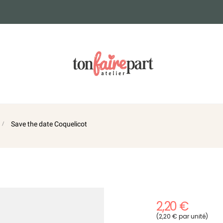
Save the date Coquelicot
2,20 €
(2,20 € par unité)