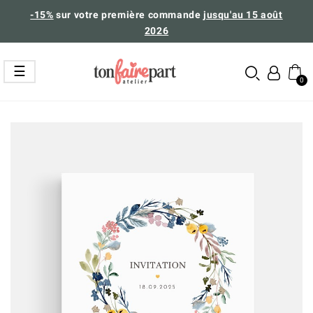
-15%
sur votre première commande
jusqu'au 15 août
2026
Basculer
☰
la
navigation