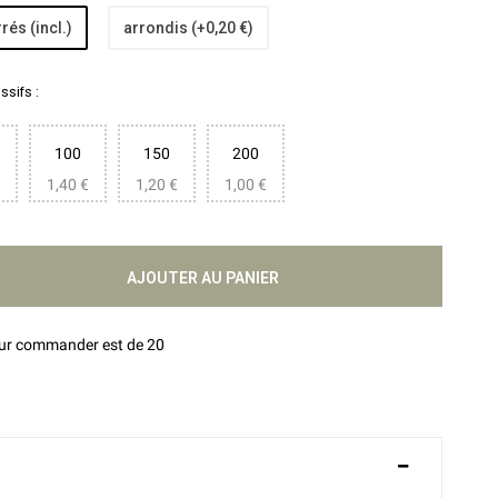
rés (incl.)
arrondis (+0,20 €)
sifs :
100
150
200
1,40 €
1,20 €
1,00 €
AJOUTER AU PANIER
our commander est de 20