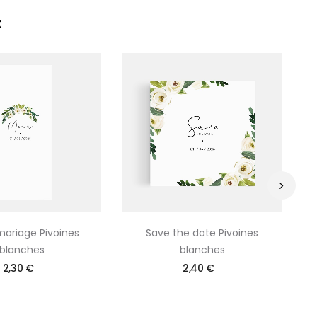
E
›
ariage Pivoines
Save the date Pivoines
Ma
blanches
blanches
2,30 €
2,40 €