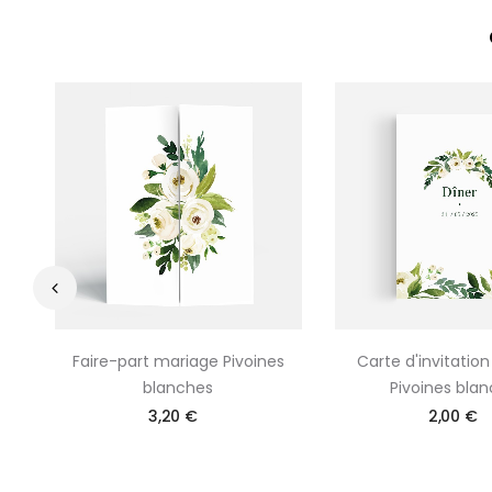
‹
Faire-part mariage Pivoines
Carte d'invitatio
blanches
Pivoines bla
3,20 €
2,00 €