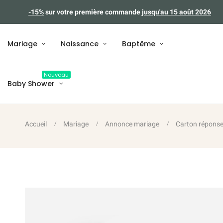
-15%
sur votre première commande
jusqu'au 15 août 2026
Mariage
Naissance
Baptême
Nouveau
Baby Shower
Accueil
Mariage
Annonce mariage
Carton répons