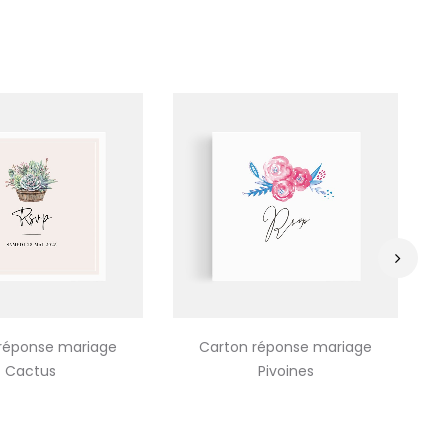
›
réponse mariage
Carton réponse mariage
C
Cactus
Pivoines