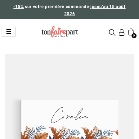
-15%
sur votre première commande
jusqu'au 15 août
2026
Basculer
☰
la
navigation