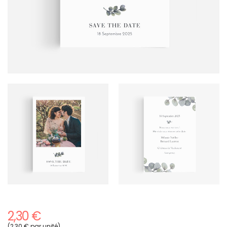
2,30 €
(2,30 € par unité)