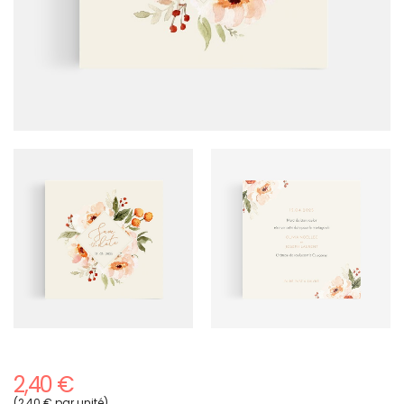
2,40 €
(2,40 € par unité)