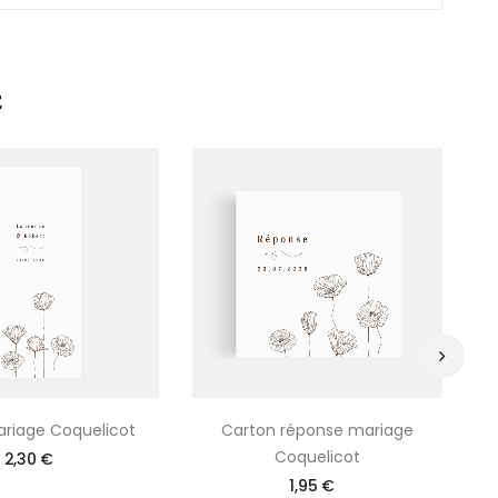
E
›
riage Coquelicot
Carton réponse mariage
Coquelicot
2,30 €
1,95 €