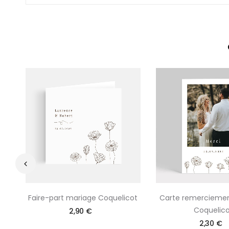
‹
Faire-part mariage Coquelicot
Carte remercieme
Coquelico
2,90 €
2,30 €