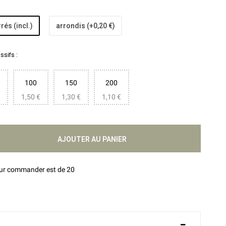
rés (incl.)
arrondis (+0,20 €)
sifs :
100
150
200
1,50 €
1,30 €
1,10 €
AJOUTER AU PANIER
our commander est de 20