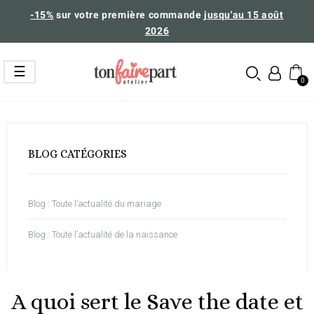
-15%
sur votre première commande
jusqu'au 15 août
2026
Basculer
☰
la
navigation
BLOG CATÉGORIES
Blog : Toute l’actualité du mariage
Blog : Toute l’actualité de la naissance
A quoi sert le Save the date et