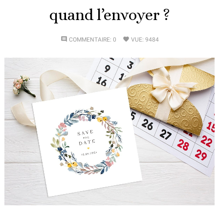
quand l’envoyer ?
comment
favorite
COMMENTAIRE:
0
VUE:
9484