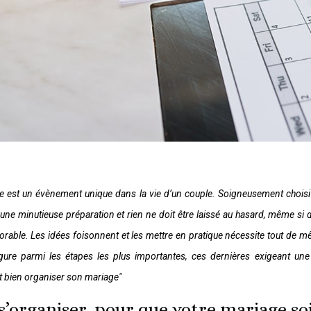
e est un évènement unique dans la vie d’un couple. Soigneusement choisi à
une minutieuse préparation et rien ne doit être laissé au hasard, même si 
rable. Les idées foisonnent et les mettre en pratique nécessite tout de m
igure parmi les étapes les plus importantes, ces dernières exigeant un
bien organiser son mariage"
s’organiser, pour que votre mariage soi