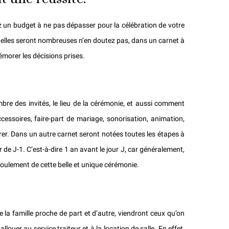
ez un budget à ne pas dépasser pour la célébration de votre
t elles seront nombreuses n’en doutez pas, dans un carnet à
émorer les décisions prises.
bre des invités, le lieu de la cérémonie, et aussi comment
ccessoires,
faire-part de mariage
, sonorisation, animation,
rer. Dans un autre carnet seront notées toutes les étapes à
 de J-1. C’est-à-dire 1 an avant le jour J, car généralement,
roulement de cette belle et unique cérémonie.
de la famille proche de part et d’autre, viendront ceux qu’on
ouer au service traiteur et à la location de salle. En effet,