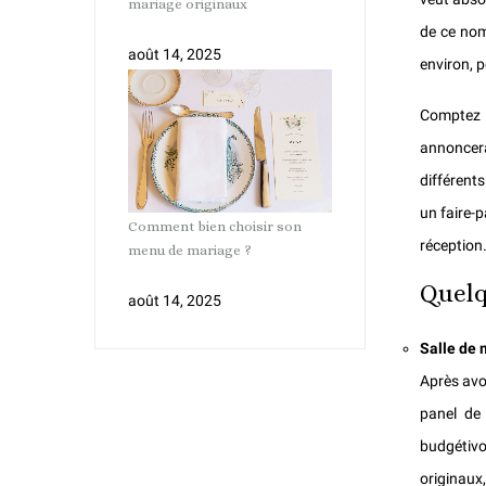
mariage originaux
de ce nom
août 14, 2025
environ, p
Comptez l
annoncera
différent
un
faire-
Comment bien choisir son
réception
menu de mariage ?
Quelq
août 14, 2025
Salle de 
Après avo
panel de
budgétivo
originaux