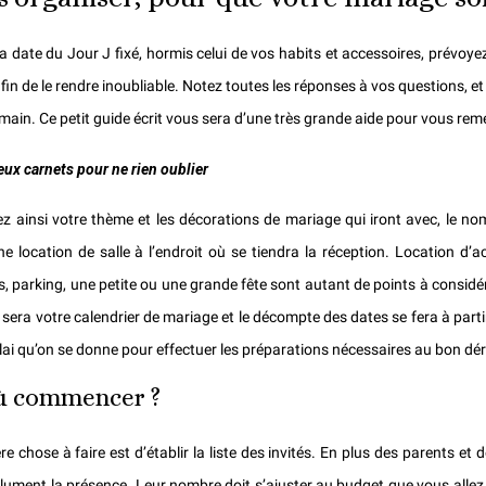
 la date du Jour J fixé, hormis celui de vos habits et accessoires, prévoy
fin de le rendre inoubliable. Notez toutes les réponses à vos questions, e
main. Ce petit guide écrit vous sera d’une très grande aide pour vous rem
eux carnets pour ne rien oublier
z ainsi votre thème et les décorations de mariage qui iront avec, le nom
ne location de salle à l’endroit où se tiendra la réception. Location d’a
s, parking, une petite ou une grande fête sont autant de points à considé
 sera votre calendrier de mariage et le décompte des dates se fera à partir
délai qu’on se donne pour effectuer les préparations nécessaires au bon dé
ù commencer ?
e chose à faire est d’établir la liste des invités. En plus des parents et 
ument la présence. Leur nombre doit s’ajuster au budget que vous allez all