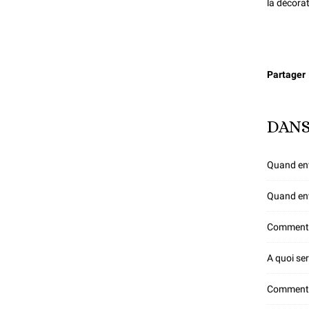
la décorat
Partager
DANS
Quand env
Quand env
Comment b
A quoi ser
Comment r