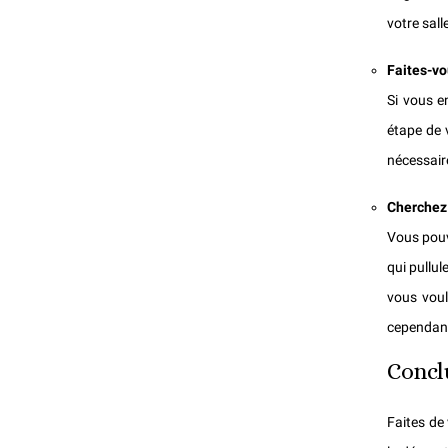
votre sall
Faites-vo
Si vous e
étape de v
nécessaire
Cherchez
Vous pouv
qui pullul
vous voul
cependant
Concl
Faites de