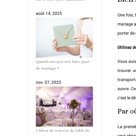
août 14, 2025
Une fois,
mariage a
porter de 
Utilisez d
Vous aure
Quand envoyer ses faire-part
de mariage ?
trouver u
transport
nov. 07, 2025
suivre. Ce
c’est le 
Par o
La premièr
5 Idées de centres de table de
veut absol