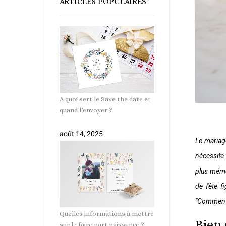
ARTICLES POPULAIRES
A quoi sert le Save the date et
quand l’envoyer ?
août 14, 2025
Le mariag
nécessite 
plus mémo
de fête f
"Comment 
Quelles informations à mettre
Bien 
sur le faire part naissance ?